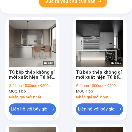
Đưa ra yêu cầu của bạn
Tủ bếp thép không gỉ
Tủ bếp thép không gỉ
mới xuất hiện Tủ bếp
mới xuất hiện Tủ bếp
nhỏ với bồn rửa Tủ
nhỏ với bồn rửa Tủ
Giá bán:
1500usd~9500usd/customized according to material&dimension
Giá bán:
1500usd~9500usd/customized according to material&dimension
bếp thép không gỉ
bếp thép không gỉ
MOQ:
1 bộ
MOQ:
1 bộ
mô-đun
mô-đun
Nhận giá mới nhất
Nhận giá mới nhất
Liên hệ với bây giờ
Liên hệ với bây giờ