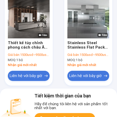
Thiết kế tùy chỉnh
Stainless Steel
phong cách châu Âu
Stainless Flat Pack
hiện đại sang trọng
Nhà bếp với tủ đồ nội
Giá bán:
1500usd~9500usd/customized according to material&dimension
Giá bán:
1500usd~9500usd/customized according to material&dimension
chống cháy và chống
thất thiết kế tủ thiết
MOQ:
1 bộ
MOQ:
1 bộ
nước thép không gỉ
lập
tủ bếp
Nhận giá mới nhất
Nhận giá mới nhất
Liên hệ với bây giờ
Liên hệ với bây giờ
Tiết kiệm thời gian của bạn
Hãy để chúng tôi liên hệ với sản phẩm tốt
nhất với bạn.