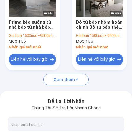
Chuyến tham quan nhà máy
Kiểm soát chất lượng
Prima kéo xuống tủ
Bộ tủ bếp nhôm hoàn
nhà bếp tủ nhà bếp
chỉnh Bộ tủ bếp thép
Liên hệ với chúng tôi
hiện đại nhôm gương
không gỉ tùy chỉnh
Giá bán:
1500usd~9500usd/customized according to material&dimension
Giá bán:
1500usd~9500usd/customized according to material&dimension
đánh bóng tủ nhà bếp
hiện đại
MOQ:
1 bộ
MOQ:
1 bộ
chải
Tin tức
Nhận giá mới nhất
Nhận giá mới nhất
Các vụ án
Liên hệ với bây giờ
Liên hệ với bây giờ
Yêu cầu Đặt giá
Xem thêm
Tủ bếp gỗ cổ điển
Để Lại Lời Nhắn
Chúng Tôi Sẽ Trả Lời Nhanh Chóng
Tủ bếp sơn mài
Tủ bếp Melamine