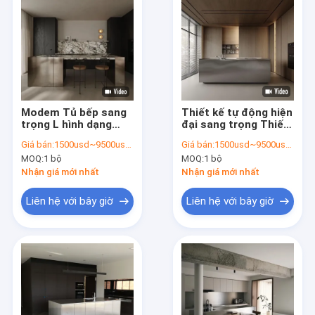
Modem Tủ bếp sang
Thiết kế tự động hiện
trọng L hình dạng
đại sang trọng Thiết
cuối bàn giá cho nhà
bị nhà bếp hoàn
Giá bán:
1500usd~9500usd/customized according to material&dimension
Giá bán:
1500usd~9500usd/customized according to material&dimension
văn phòng nhà để xe
chỉnh đồ nội thất
MOQ:
1 bộ
MOQ:
1 bộ
kệ ngăn xếp đơn vị
nhôm ngăn kéo kéo
bếp nhôm
gỗ Melamine tủ nhà
Nhận giá mới nhất
Nhận giá mới nhất
bếp
Liên hệ với bây giờ
Liên hệ với bây giờ
Nhà
Sản phẩm
Về chúng tôi