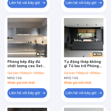
Liên hệ với bây giờ
Liên hệ với bây giờ
Phòng bếp đầy đủ
Tự động thép không
chất lượng cao Set
gỉ Tủ lưu trữ Phòng
nội thất nhôm kiểu
bếp Cửa tủ đồ dùng
Giá bán:
1500usd~9500usd/customized according to material&dimension
Giá bán:
1500usd~9500usd/customized according to material&dimension
châu Âu tủ bếp gỗ
Tủ đồ bếp ngoài trời
MOQ:
1 bộ
MOQ:
1 bộ
rắn
Thiết bị bếp
Nhận giá mới nhất
Nhận giá mới nhất
Liên hệ với bây giờ
Liên hệ với bây giờ