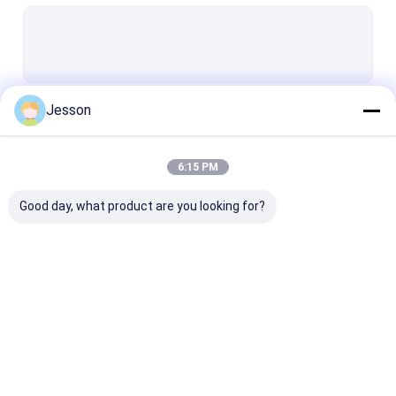
Tủ Bếp Gỗ Veneer
Tủ bếp bằng thép không gỉ
Nhà bếp nhỏ của khách sạn
Jesson
Tiếp tục
Tủ bếp EB Board
Tủ bếp PET
6:15 PM
Danh Mục Của Chúng Tôi
Tủ bếp UV
Good day, what product are you looking for?
Tủ bếp EGGER
Tủ quần áo tùy chỉnh
Phòng khách tùy chỉnh
Tủ bếp gỗ cổ điển
Tủ bếp sơn mài
Tủ bếp Melami
Phòng tắm tùy chỉnh