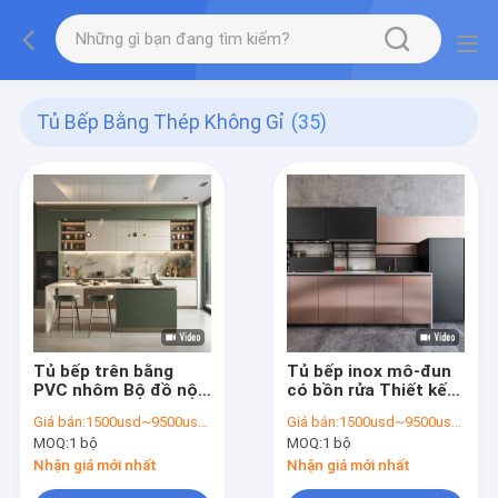
Tủ Bếp Bằng Thép Không Gỉ
(35)
Tủ bếp trên bằng
Tủ bếp inox mô-đun
PVC nhôm Bộ đồ nội
có bồn rửa Thiết kế
thất đầy đủ Giá tủ
hiện đại miễn phí Tủ
Giá bán:
1500usd~9500usd/customized according to material&dimension
Giá bán:
1500usd~9500usd/customized according to material&dimension
bếp Tủ bếp đá thạch
bếp hoàn chỉnh Đảo
MOQ:
1 bộ
MOQ:
1 bộ
anh
bếp bằng nhôm Sản
xuất tại Trung Quốc
Nhận giá mới nhất
Nhận giá mới nhất