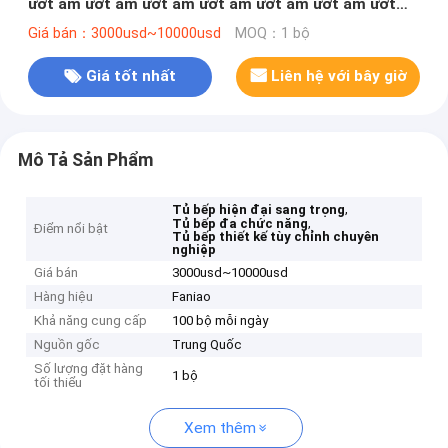
ướt ẩm ướt ẩm ướt ẩm ướt ẩm ướt ẩm ướt ẩm ướt
ẩm ướt
Giá bán：3000usd~10000usd
MOQ：1 bộ
Giá tốt nhất
Liên hệ với bây giờ
Mô Tả Sản Phẩm
,
Tủ bếp hiện đại sang trọng
,
Tủ bếp đa chức năng
Điểm nổi bật
Tủ bếp thiết kế tùy chỉnh chuyên
nghiệp
Giá bán
3000usd~10000usd
Hàng hiệu
Faniao
Khả năng cung cấp
100 bộ mỗi ngày
Nguồn gốc
Trung Quốc
Số lượng đặt hàng
1 bộ
tối thiểu
Xem thêm