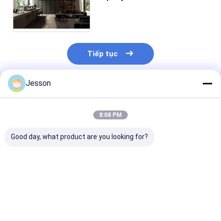
ẩm ướt ẩm ướt ẩm ướt ẩm
ướt ẩm ướt ẩm ướt ẩm ướt
Tiếp tục
Jesson
Sản Phẩm Khuyến Cáo
8:08 PM
Good day, what product are you looking for?
Tủ bếp hoàn chỉnh
Tủ bếp sang trọng
Tủ bếp gỗ tự n
hiện đại Solid Wood
hiện đại Đen không
cao cấp bằng 
Melamine Board
gỉ Melamine board
bì sang trọng 
Carcase Thùng
đồ nội thất thiết kế
thiết kế và bản